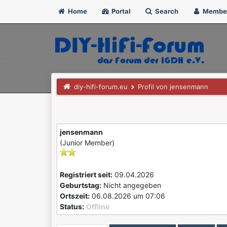
Home
Portal
Search
Membe
diy-hifi-forum.eu
Profil von jensenmann
jensenmann
(Junior Member)
Registriert seit:
09.04.2026
Geburtstag:
Nicht angegeben
Ortszeit:
06.08.2026 um 07:06
Status:
Offline