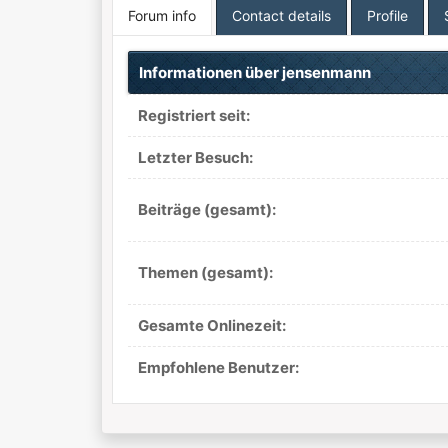
Forum info
Contact details
Profile
Informationen über jensenmann
Registriert seit:
Letzter Besuch:
Beiträge (gesamt):
Themen (gesamt):
Gesamte Onlinezeit:
Empfohlene Benutzer: