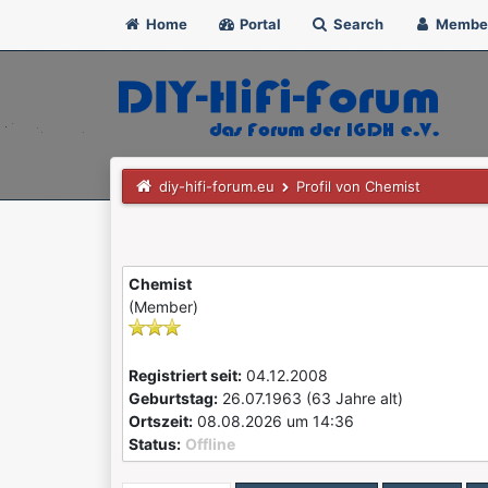
Home
Portal
Search
Membe
diy-hifi-forum.eu
Profil von Chemist
Chemist
(Member)
Registriert seit:
04.12.2008
Geburtstag:
26.07.1963 (63 Jahre alt)
Ortszeit:
08.08.2026 um 14:36
Status:
Offline