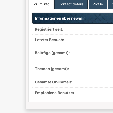
Forum info
Contact details
Profile
Informationen über newmir
Registriert seit:
Letzter Besuch:
Beiträge (gesamt):
Themen (gesamt):
Gesamte Onlinezeit:
Empfohlene Benutzer: