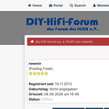
Home
Portal
Search
Membe
diy-hifi-forum.eu
Profil von newmir
newmir
(Posting Freak)
Registriert seit:
19.11.2013
Geburtstag:
Nicht angegeben
Ortszeit:
08.08.2026 um 16:46
Status:
Offline