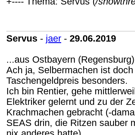
+---- Thema: Servus (
/showthr
Servus
-
jaer
-
29.06.2019
...aus Ostbayern (Regensburg)
Ach ja, Selbermachen ist doc
Taschengeldpreis besonders.
Ich bin Rentier, gehe mittlerwe
Elektriker gelernt und zu der 
Krachmachen gebracht (-damal
SEAS drin, die Ritzen sauber 
nix anderes hatte) .