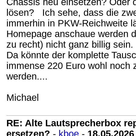
Chassis neu einsetzen? Oder d
lösen? Ich sehe, dass die zwe
immerhin in PKW-Reichweite lä
Homepage anschaue werden die
zu recht) nicht ganz billig sein.
Da könnte der komplette Tausch
immense 220 Euro wohl noch z
werden....
Michael
RE: Alte Lautsprecherbox rep
ersetzen?
-
kboe
-
18.05.2026