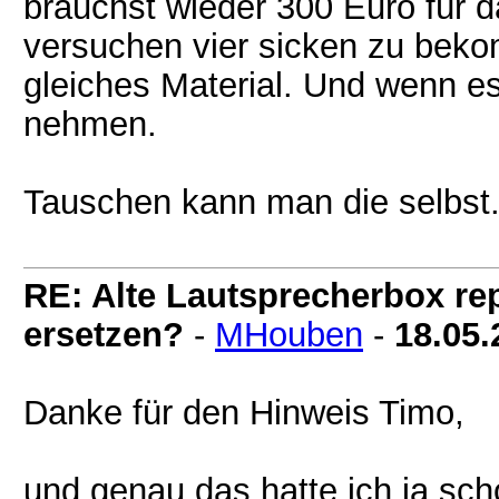
brauchst wieder 300 Euro für d
versuchen vier sicken zu beko
gleiches Material. Und wenn e
nehmen.
Tauschen kann man die selbst
RE: Alte Lautsprecherbox rep
ersetzen?
-
MHouben
-
18.05.
Danke für den Hinweis Timo,
und genau das hatte ich ja sc