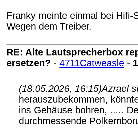
Franky meinte einmal bei Hifi-
Wegen dem Treiber.
RE: Alte Lautsprecherbox rep
ersetzen?
-
4711Catweasle
-
1
(18.05.2026, 16:15)
Azrael s
herauszubekommen, könntest
ins Gehäuse bohren, ..... 
durchmessende Polkernborun