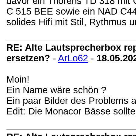
davor ein Thorens TD 318 mit 
C 515 BEE sowie ein NAD C446
solides Hifi mit Stil, Rythmus 
RE: Alte Lautsprecherbox rep
ersetzen?
-
ArLo62
-
18.05.20
Moin!
Ein Name wäre schön ?
Ein paar Bilder des Problems 
Edit: Die Monacor Bässe sollt