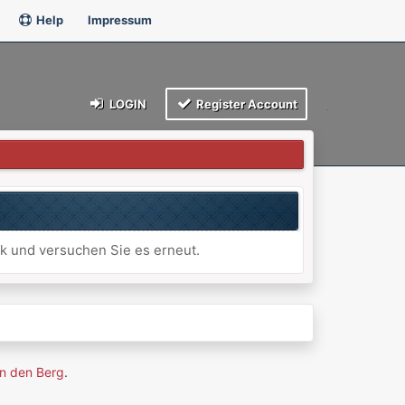
Help
Impressum
LOGIN
Register Account
ck und versuchen Sie es erneut.
n den Berg
.