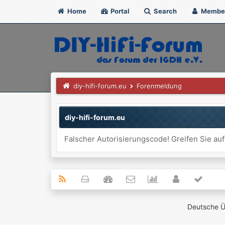
Home
Portal
Search
Membe
diy-hifi-forum.eu
Forenmeldung
diy-hifi-forum.eu
Falscher Autorisierungscode! Greifen Sie auf
Deutsche 