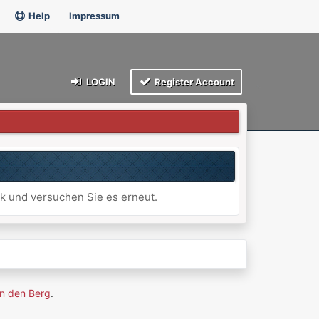
Help
Impressum
LOGIN
Register Account
ck und versuchen Sie es erneut.
n den Berg
.