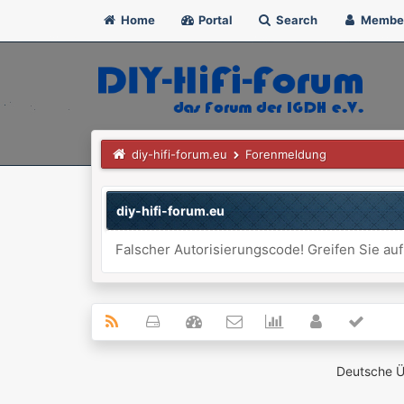
Home
Portal
Search
Membe
diy-hifi-forum.eu
Forenmeldung
diy-hifi-forum.eu
Falscher Autorisierungscode! Greifen Sie auf
Deutsche 