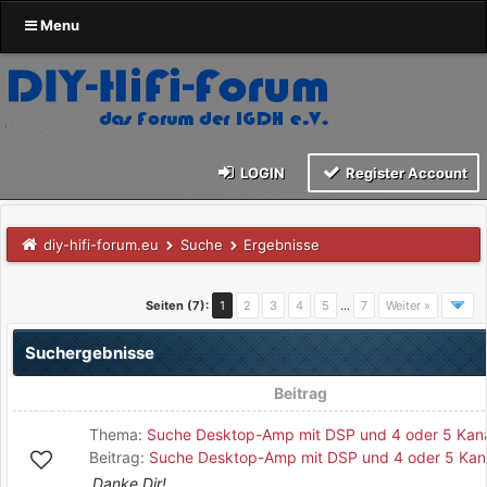
Menu
LOGIN
Register Account
diy-hifi-forum.eu
Suche
Ergebnisse
Seiten (7):
1
2
3
4
5
…
7
Weiter »
Suchergebnisse
Beitrag
Thema:
Suche Desktop-Amp mit DSP und 4 oder 5 Kan
Beitrag:
Suche Desktop-Amp mit DSP und 4 oder 5 Kan
Danke Dir!