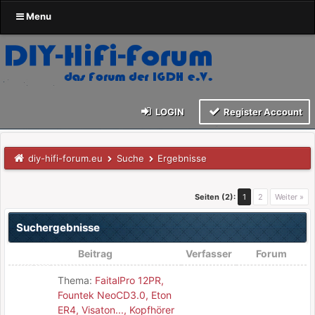
Menu
LOGIN
Register Account
diy-hifi-forum.eu
Suche
Ergebnisse
Seiten (2):
1
2
Weiter »
Suchergebnisse
Beitrag
Verfasser
Forum
Thema:
FaitalPro 12PR,
Fountek NeoCD3.0, Eton
ER4, Visaton..., Kopfhörer