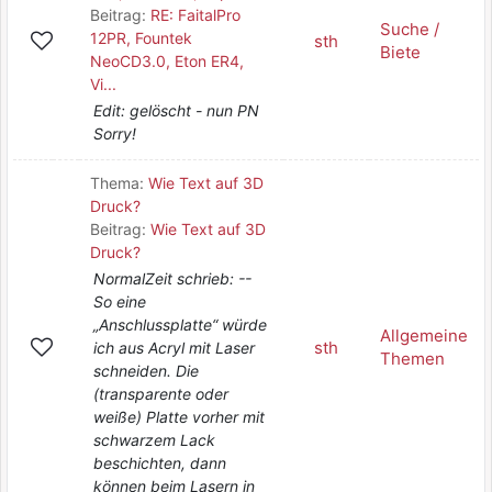
Beitrag:
RE: FaitalPro
Suche /
12PR, Fountek
sth
Biete
NeoCD3.0, Eton ER4,
Vi...
Edit: gelöscht - nun PN
Sorry!
Thema:
Wie Text auf 3D
Druck?
Beitrag:
Wie Text auf 3D
Druck?
NormalZeit schrieb: --
So eine
„Anschlussplatte“ würde
Allgemeine
sth
ich aus Acryl mit Laser
Themen
schneiden. Die
(transparente oder
weiße) Platte vorher mit
schwarzem Lack
beschichten, dann
können beim Lasern in