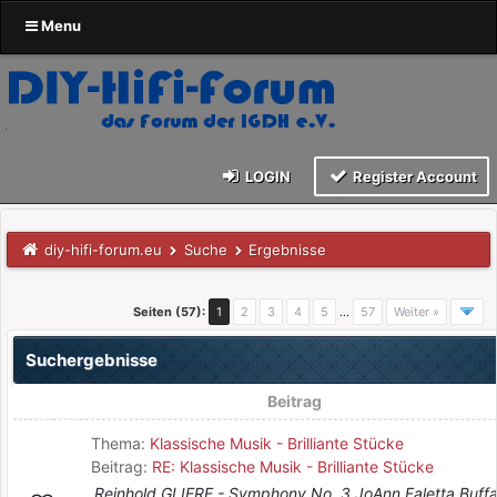
Menu
LOGIN
Register Account
diy-hifi-forum.eu
Suche
Ergebnisse
Seiten (57):
1
2
3
4
5
…
57
Weiter »
Suchergebnisse
Beitrag
Thema:
Klassische Musik - Brilliante Stücke
Beitrag:
RE: Klassische Musik - Brilliante Stücke
Reinhold GLIERE - Symphony No. 3 JoAnn Faletta Buffa