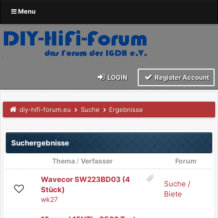
Menu
LOGIN
Register Account
diy-hifi-forum.eu
Suche
Ergebnisse
Suchergebnisse
Thema
/
Verfasser
Forum
Wavecor SW223BD03 (4
Suche /
Stück)
Biete
wk27