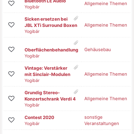
Bluetooth LE Audio
Allgemeine Themen
Yogibär
Sicken ersetzen bei
Allgemeine Themen
JBL XTi Surround Boxen
Yogibär
Gehäusebau
Oberflächenbehandlung
Yogibär
Vintage: Verstärker
Allgemeine Themen
mit Sinclair-Modulen
Yogibär
Grundig Stereo-
Allgemeine Themen
Konzertschrank Verdi 4
Yogibär
sonstige
Contest 2020
Veranstaltungen
Yogibär