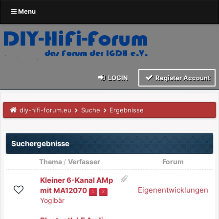
Menu
LOGIN
Register Account
diy-hifi-forum.eu
Suche
Ergebnisse
Suchergebnisse
Thema
/
Verfasser
Forum
Kleiner 6-Kanal AMp
Eigenentwicklungen
mit MA12070
1
2
Yogibär