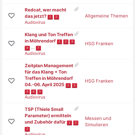
Redcat, wer macht
Allgemeine Themen
das jetzt?
1
2
Audiovirus
Klang und Ton Treffen
in Möhrendorf
1
2
3
HSG Franken
...
4
7
Audiovirus
Zeitplan Management
für das Klang + Ton
Treffen in Möhrendorf
HSG Franken
04.-06. April 2025
1
2
3
4
5
Audiovirus
TSP (Thiele Small
Parameter) ermitteln
Messen und
und Zubehör dafür
1
2
Simulieren
3
Audiovirus