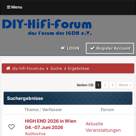
Menu
LOGIN
Register Account
diy-hifi-forum.eu
Suche
Ergebnisse
Seiten (3):
1
2
3
Weiter »
Suchergebnisse
Thema
/
Verfasser
Forum
HIGH END 2026 in Wien
Aktuelle
04.-07. Juni 2026
Veranstaltungen
Audiovirus