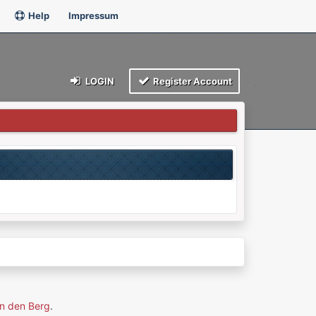
Help
Impressum
LOGIN
Register Account
n den Berg
.