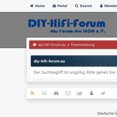
Home
Portal
Search
Membe
diy-hifi-forum.eu
Forenmeldung
diy-hifi-forum.eu
Der Suchbegriff ist ungültig. Bitte gehen Si
Deutsche 