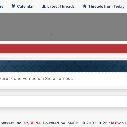
rs
Calendar
Latest Threads
Threads from Today
e zurück und versuchen Sie es erneut.
Übersetzung:
MyBB.de
, Powered by
MyBB
, © 2002-2026
Melroy va