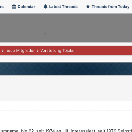
rs
Calendar
Latest Threads
Threads from Today
neue Mitglieder
Vorstellung Tojoko
name, bin 62, seit 1974 an Hifi interessiert, seit 1979 Selb