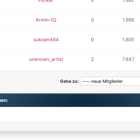
Funker
0
1.982
Armin-02
0
1.998
sukram464
0
1.805
unknown_artist
2
7.847
Gehe zu:
uen: