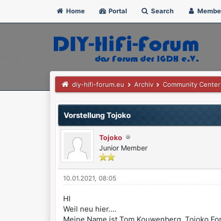
Home
Portal
Search
Membe
diy-hifi-forum.eu
Archiv
Community Center
Vorstellung Tojoko
Tojoko
Junior Member
10.01.2021, 08:05
HI
Weil neu hier....
Meine Name ist Tom Kouwenberg, Tojoko Forum