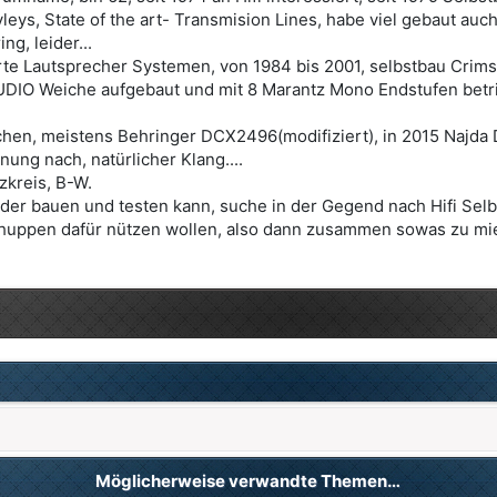
leys, State of the art- Transmision Lines, habe viel gebaut auch
g, leider...
erte Lautsprecher Systemen, von 1984 bis 2001, selbstbau Cri
DIO Weiche aufgebaut und mit 8 Marantz Mono Endstufen betrieb
eichen, meistens Behringer DCX2496(modifiziert), in 2015 Najda 
ung nach, natürlicher Klang....
zkreis, B-W.
eder bauen und testen kann, suche in der Gegend nach Hifi Sel
Schuppen dafür nützen wollen, also dann zusammen sowas zu mi
Möglicherweise verwandte Themen…