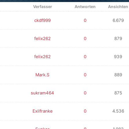
Verfasser
Antworten
Ansichten
ckdf999
0
6.679
felix262
0
879
felix262
0
939
Mark.S
0
889
sukram464
0
875
Exilfranke
0
4.536