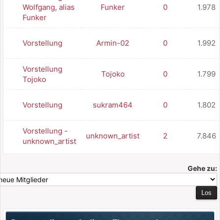
Wolfgang, alias
Funker
0
1.978
Funker
Vorstellung
Armin-02
0
1.992
Vorstellung
Tojoko
0
1.799
Tojoko
Vorstellung
sukram464
0
1.802
Vorstellung -
unknown_artist
2
7.846
unknown_artist
Gehe zu: