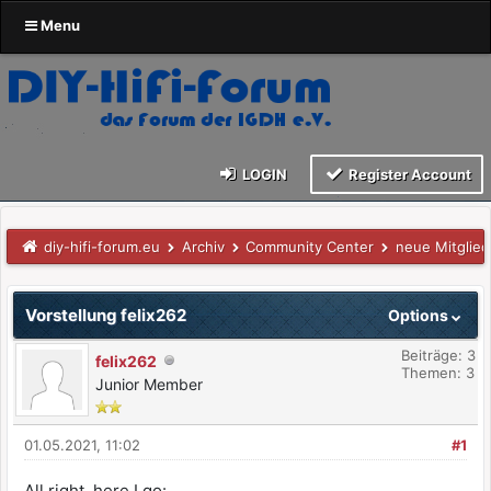
Menu
LOGIN
Register Account
diy-hifi-forum.eu
Archiv
Community Center
neue Mitglied
Vorstellung felix262
Options
Beiträge: 3
felix262
Themen: 3
Junior Member
01.05.2021, 11:02
#1
All right, here I go: