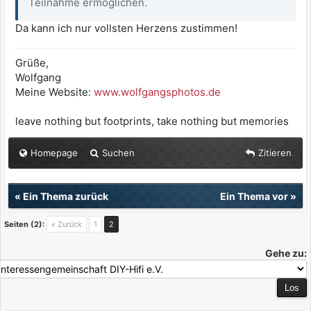
Teilnahme ermöglichen.
Da kann ich nur vollsten Herzens zustimmen!
Grüße,
Wolfgang
Meine Website:
www.wolfgangsphotos.de
leave nothing but footprints, take nothing but memories
Homepage
Suchen
Zitieren
«
Ein Thema zurück
Ein Thema vor
»
Seiten (2):
« Zurück
1
2
Gehe zu: