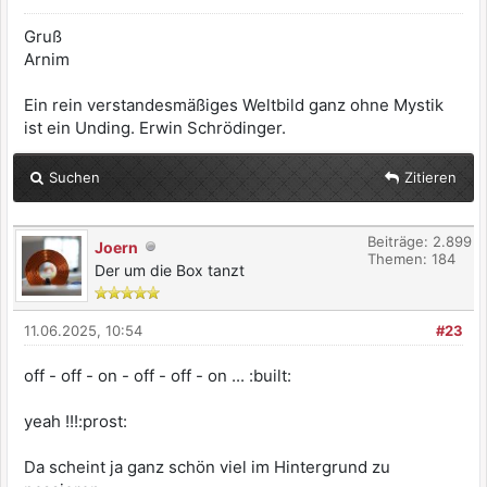
Gruß
Arnim
Ein rein verstandesmäßiges Weltbild ganz ohne Mystik
ist ein Unding. Erwin Schrödinger.
Suchen
Zitieren
Beiträge: 2.899
Joern
Themen: 184
Der um die Box tanzt
11.06.2025, 10:54
#23
off - off - on - off - off - on ... :built:
yeah !!!:prost:
Da scheint ja ganz schön viel im Hintergrund zu