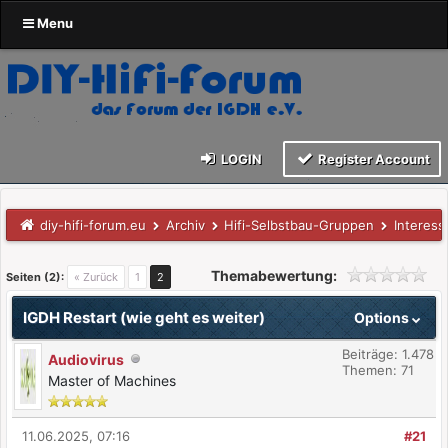
Menu
LOGIN
Register Account
diy-hifi-forum.eu
Archiv
Hifi-Selbstbau-Gruppen
Interess
Themabewertung:
Seiten (2):
« Zurück
1
2
IGDH Restart (wie geht es weiter)
Options
Beiträge: 1.478
Audiovirus
Themen: 71
Master of Machines
11.06.2025, 07:16
#21