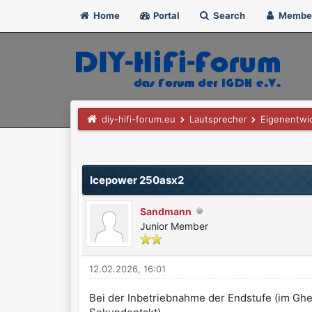
Home
Portal
Search
Membe
diy-hifi-forum.eu
Lautsprecher
Eigenentwi
1 Bewertung(en) - 1 im Durchschnitt
1
2
3
4
5
Icepower 250asx2
Sandmann
Junior Member
12.02.2026, 16:01
Bei der Inbetriebnahme der Endstufe (im Ghe