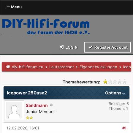
Menu
LOGIN
Register Account
diy-hifi-forum.eu
Lautsprecher
Eigenentwicklungen
Icep
Themabewertung:
Icepower 250asx2
Options
Beiträge: 6
Sandmann
Themen: 1
Junior Member
12.02.2026, 16:01
#1