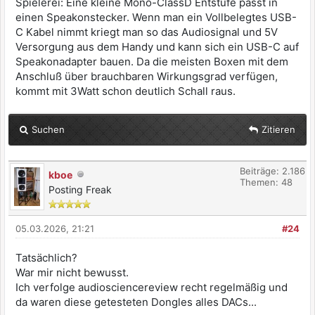
Spielerei: Eine kleine Mono-ClassD Entstufe passt in
einen Speakonstecker. Wenn man ein Vollbelegtes USB-
C Kabel nimmt kriegt man so das Audiosignal und 5V
Versorgung aus dem Handy und kann sich ein USB-C auf
Speakonadapter bauen. Da die meisten Boxen mit dem
Anschluß über brauchbaren Wirkungsgrad verfügen,
kommt mit 3Watt schon deutlich Schall raus.
Suchen
Zitieren
Beiträge: 2.186
kboe
Themen: 48
Posting Freak
05.03.2026, 21:21
#24
Tatsächlich?
War mir nicht bewusst.
Ich verfolge audiosciencereview recht regelmäßig und
da waren diese getesteten Dongles alles DACs...