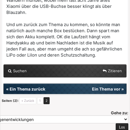
Wandern mündet, wobei mein fast acht Jahre altes
Xiaomi über die USB-Buchse besser klingt als über
Blauzahn.
Und um zurück zum Thema zu kommen, so könnte man
natürlich auch manche Box bestücken. Dann spart man
sich den Akku komplett. OK die Laufzeit hängt vom
Handyakku ab und beim Nachladen ist die Musik auf
jeden Fall aus, aber man umgeht die ach so gefährlichen
LiPo oder LiIon und deren Schutzschaltung.
Suchen
Zitieren
«
Ein Thema zurück
Ein Thema vor
»
Seiten (2):
« Zurück
1
2
Gehe zu: