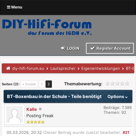
Menu
LOGIN
Register Account
diy-hifi-forum.eu
Lautsprecher
Eigenentwicklungen
BT-Bo
Themabewertung:
Seiten (2):
« Zurück
1
2
BT-Boxenbau in der Schule - Teile benötigt
Options
Beiträge: 7.386
Kalle
Themen: 92
Posting Freak
05.03.2026, 20:32
(Dieser Beitrag wurde zuletzt bearbeitet:
#21