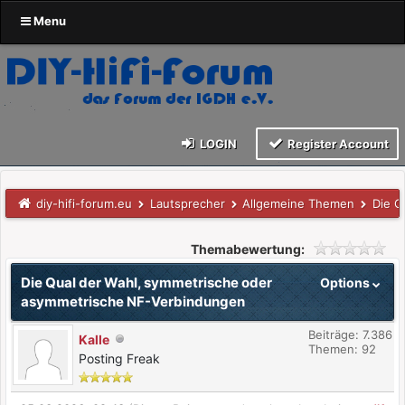
Menu
LOGIN
Register Account
diy-hifi-forum.eu
Lautsprecher
Allgemeine Themen
Die Q
Themabewertung:
Die Qual der Wahl, symmetrische oder
Options
asymmetrische NF-Verbindungen
Beiträge: 7.386
Kalle
Themen: 92
Posting Freak