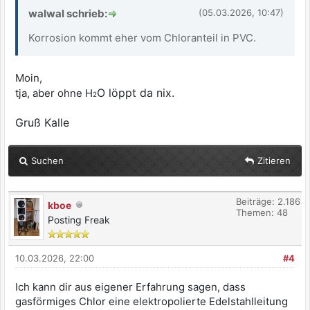
walwal schrieb:
(05.03.2026, 10:47)
Korrosion kommt eher vom Chloranteil in PVC.
Moin,
O löppt da nix.
tja, aber ohne H
2
Gruß Kalle
Suchen
Zitieren
Beiträge: 2.186
kboe
Themen: 48
Posting Freak
10.03.2026, 22:00
#4
Ich kann dir aus eigener Erfahrung sagen, dass
gasförmiges Chlor eine elektropolierte Edelstahlleitung