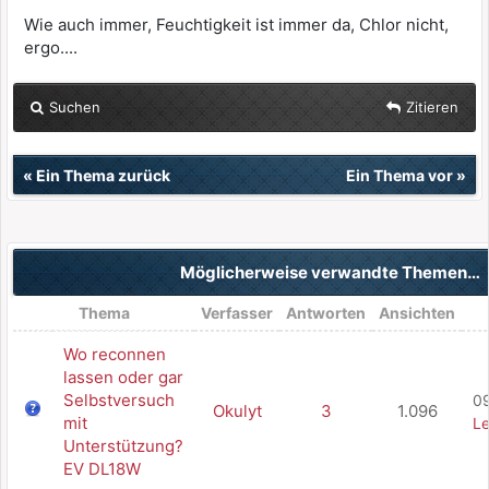
Wie auch immer, Feuchtigkeit ist immer da, Chlor nicht,
ergo....
Suchen
Zitieren
«
Ein Thema zurück
Ein Thema vor
»
Möglicherweise verwandte Themen…
Thema
Verfasser
Antworten
Ansichten
Wo reconnen
lassen oder gar
Selbstversuch
09
Okulyt
3
1.096
mit
Le
Unterstützung?
EV DL18W