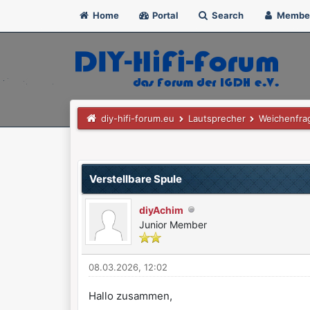
Home
Portal
Search
Membe
diy-hifi-forum.eu
Lautsprecher
Weichenfra
0 Bewertung(en) - 0 im Durchschnitt
1
2
3
4
5
Verstellbare Spule
diyAchim
Junior Member
08.03.2026, 12:02
Hallo zusammen,