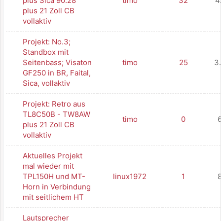
plus Sica 90.28
timo
32
4
plus 21 Zoll CB
vollaktiv
Projekt: No.3;
Standbox mit
Seitenbass; Visaton
timo
25
3
GF250 in BR, Faital,
Sica, vollaktiv
Projekt: Retro aus
TL8C50B - TW8AW
timo
0
plus 21 Zoll CB
vollaktiv
Aktuelles Projekt
mal wieder mit
TPL150H und MT-
linux1972
1
Horn in Verbindung
mit seitlichem HT
Lautsprecher