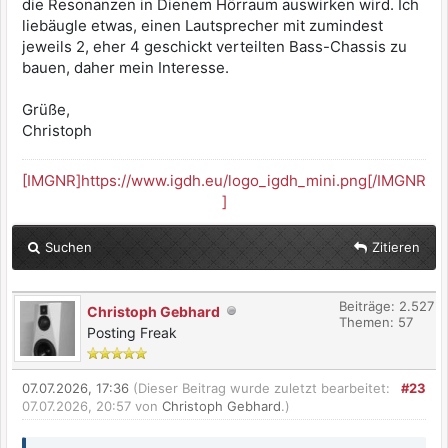
die Resonanzen in Dienem Hörraum auswirken wird. Ich
liebäugle etwas, einen Lautsprecher mit zumindest
jeweils 2, eher 4 geschickt verteilten Bass-Chassis zu
bauen, daher mein Interesse.
Grüße,
Christoph
[IMGNR]https://www.igdh.eu/logo_igdh_mini.png[/IMGNR
]
Suchen
Zitieren
Beiträge: 2.527
Christoph Gebhard
Themen: 57
Posting Freak
07.07.2026, 17:36
(Dieser Beitrag wurde zuletzt bearbeitet:
#23
07.07.2026, 20:57 von
Christoph Gebhard
.)