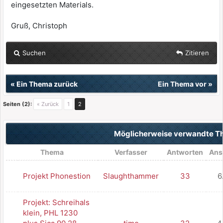
eingesetzten Materials.
Gruß, Christoph
Suchen
Zitieren
«
Ein Thema zurück
Ein Thema vor
»
Seiten (2):
« Zurück
1
2
Möglicherweise verwandte 
Thema
Verfasser
Antworten
Ans
Projekt Phonestion
Slaughthammer
33
6
Projekt: Schreihals
klein, PHL 1230