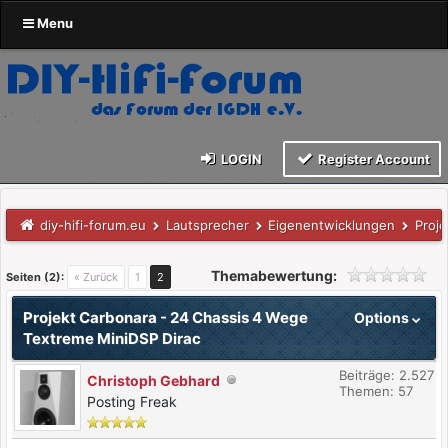
Menu
LOGIN
Register Account
diy-hifi-forum.eu
Lautsprecher
Eigenentwicklungen
Proj
Themabewertung:
Seiten (2):
« Zurück
1
2
Projekt Carbonara - 24 Chassis 4 Wege
Options
Textreme MiniDSP Dirac
Beiträge: 2.527
Christoph Gebhard
Themen: 57
Posting Freak