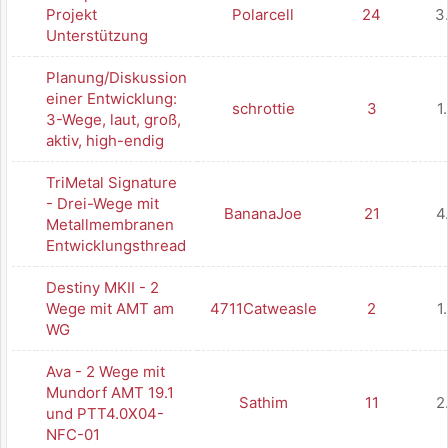
Projekt
Polarcell
24
3
Unterstützung
Planung/Diskussion
einer Entwicklung:
schrottie
3
1
3-Wege, laut, groß,
aktiv, high-endig
TriMetal Signature
- Drei-Wege mit
BananaJoe
21
4
Metallmembranen
Entwicklungsthread
Destiny MKII - 2
Wege mit AMT am
4711Catweasle
2
1
WG
Ava - 2 Wege mit
Mundorf AMT 19.1
Sathim
11
2
und PTT4.0X04-
NFC-01