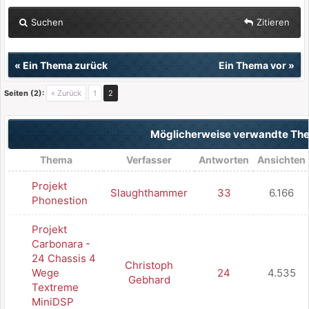
Suchen
Zitieren
«
Ein Thema zurück
Ein Thema vor
»
Seiten (2):
« Zurück
1
2
Möglicherweise verwandte T
Thema
Verfasser
Antworten
Ansichten
Projekt
Slaughthammer
33
6.166
Phonestion
Projekt
Carbonara -
24 Chassis 4
Christoph
Wege
24
4.535
Gebhard
Textreme
MiniDSP