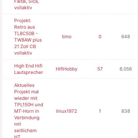
Faital, Sica,
vollaktiv
Projekt:
Retro aus
TL8C50B -
timo
0
648
TW8AW plus
21 Zoll CB
vollaktiv
High End Hifi
HifiHobby
57
8.056
Lautsprecher
Aktuelles
Projekt mal
wieder mit
TPL150H und
MT-Horn in
linux1972
1
838
Verbindung
mit
seitlichem
HT