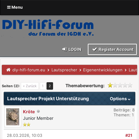
Menu
LOGIN
Register Account
diy-hifi-forum.eu
Lautsprecher
Eigenentwicklungen
Laut
Themabewertung:
Seiten (2):
« Zurück
1
2
Lautsprecher Projekt Unterstützung
Options
Beiträge: 8
Kröte
Themen: 1
Junior Member
28.03.2026, 10:03
#21