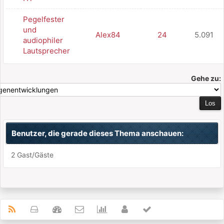
Pegelfester
und
Alex84
24
5.091
audiophiler
Lautsprecher
Gehe zu:
Benutzer, die gerade dieses Thema anschauen:
2 Gast/Gäste