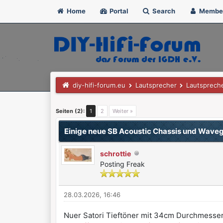
Home
Portal
Search
Membe
diy-hifi-forum.eu
Lautsprecher
Lautsprech
1 Bewertung(en) - 5 im Durchschnitt
1
2
3
4
5
Seiten (2):
1
2
Weiter »
Einige neue SB Acoustic Chassis und Wave
schrottie
Posting Freak
28.03.2026, 16:46
Nuer Satori Tieftöner mit 34cm Durchmesser