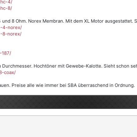
4hc-4/
4hc-8/
 und 8 Ohm. Norex Membran. Mit dem XL Motor ausgestattet. Sol
5-4-norex/
5-8-norex/
-187/
urchmesser. Hochtöner mit Gewebe-Kalotte. Sieht schon sehr,
8-coax/
uen. Preise alle wie immer bei SBA überraschend in Ordnung.