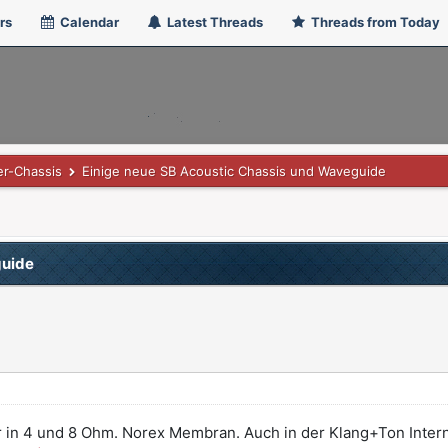
rs
Calendar
Latest Threads
Threads from Today
er-Chassis
Einige neue SB Acoustic Chassis und Waveguide
guide
 in 4 und 8 Ohm. Norex Membran. Auch in der Klang+Ton Inte