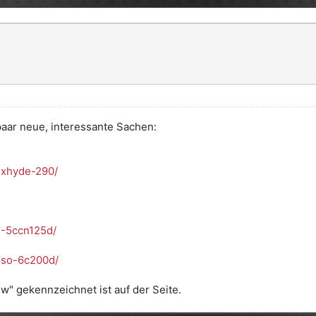
 paar neue, interessante Sachen:
.xhyde-290/
.-5ccn125d/
.so-6c200d/
ew" gekennzeichnet ist auf der Seite.