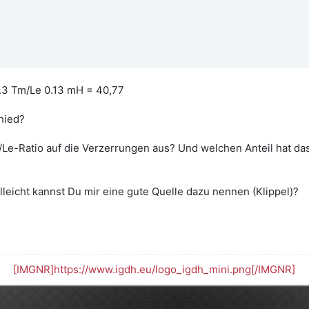
.3 Tm/Le 0.13 mH = 40,77
hied?
 BL/Le-Ratio auf die Verzerrungen aus? Und welchen Anteil hat 
lleicht kannst Du mir eine gute Quelle dazu nennen (Klippel)?
[IMGNR]https://www.igdh.eu/logo_igdh_mini.png[/IMGNR]