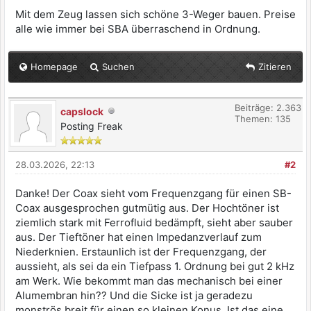
Mit dem Zeug lassen sich schöne 3-Weger bauen. Preise
alle wie immer bei SBA überraschend in Ordnung.
Homepage
Suchen
Zitieren
Beiträge: 2.363
capslock
Themen: 135
Posting Freak
28.03.2026, 22:13
#2
Danke! Der Coax sieht vom Frequenzgang für einen SB-
Coax ausgesprochen gutmütig aus. Der Hochtöner ist
ziemlich stark mit Ferrofluid bedämpft, sieht aber sauber
aus. Der Tieftöner hat einen Impedanzverlauf zum
Niederknien. Erstaunlich ist der Frequenzgang, der
aussieht, als sei da ein Tiefpass 1. Ordnung bei gut 2 kHz
am Werk. Wie bekommt man das mechanisch bei einer
Alumembran hin?? Und die Sicke ist ja geradezu
monströs breit für einen so kleinen Konus. Ist das eine