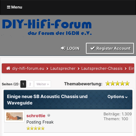
Menu
LOGIN
Register Account
diy-hifi-forum.eu
Lautsprecher
Lautsprecher-Chassis
Ein
Themabewertung:
Seiten (2):
1
2
Weiter »
Einige neue SB Acoustic Chassis und
Options
Waveguide
Beiträge: 1.309
schrottie
Themen: 100
Posting Freak