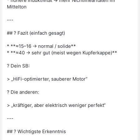
* höhere Induktivität → mehr Nichtlinearitäten im
Mittelton
---
## ? Fazit (einfach gesagt)
* **≈15–16 → normal / solide**
* **≈40 → sehr gut (meist wegen Kupferkappe)**
? Dein SB:
> „HiFi-optimierter, sauberer Motor“
? Die anderen:
> „kräftiger, aber elektrisch weniger perfekt“
---
## ? Wichtigste Erkenntnis