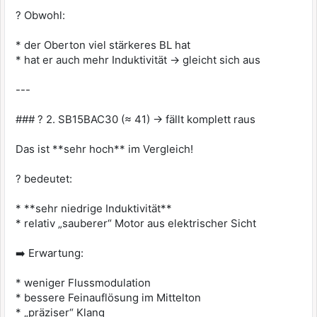
? Obwohl:
* der Oberton viel stärkeres BL hat
* hat er auch mehr Induktivität → gleicht sich aus
---
### ? 2. SB15BAC30 (≈ 41) → fällt komplett raus
Das ist **sehr hoch** im Vergleich!
? bedeutet:
* **sehr niedrige Induktivität**
* relativ „sauberer“ Motor aus elektrischer Sicht
➡️ Erwartung:
* weniger Flussmodulation
* bessere Feinauflösung im Mittelton
* „präziser“ Klang