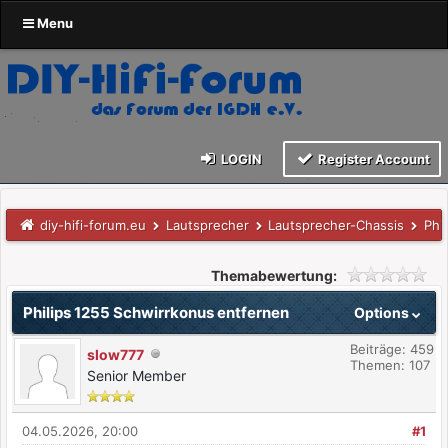
Menu
LOGIN
Register Account
diy-hifi-forum.eu
Lautsprecher
Lautsprecher-Chassis
Phi
Themabewertung:
Philips 1255 Schwirrkonus entfernen
Options
Beiträge: 459
slow777
Themen: 107
Senior Member
04.05.2026, 20:00
#1