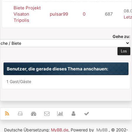
Biete Projekt
08.
Visaton
pulsar99
0
687
Letz
Tripolis
Gehe zu:
Benutzer, die gerade dieses Thema anschauen:
1 Gast/Gäste
Deutsche Übersetzung:
MyBB.de
, Powered by
MyBB
, © 2002-