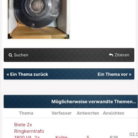
Suchen
Zitieren
«
Ein Thema zurück
Ein Thema vor
»
Möglicherweise verwandte Themen…
Thema
Verfasser
Antworten
Ansichten
Biete 2x
Ringkerntrafo
02.
1800 VA, 2x
Kröte
5
626