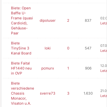
Biete: Open
Baffle U-
Frame (quasi
02.
dipoluser
2
837
Cardioid),
Letz
Gehäuse-
Paar
Biete
07.0
TinySine 3
loki
0
547
Letz
Kanal Board
Biete Faital
12.
HF1440 neu
pcmurx
1
906
Letz
in OVP
Biete
verschiedene
21.0
Chassis
sverre73
3
1.630
Letz
Monacor,
Visaton u.A.