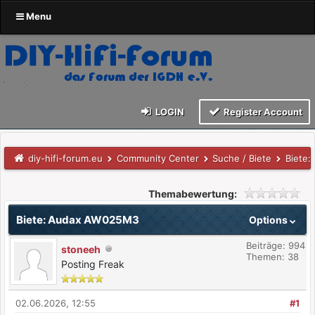
Menu
LOGIN
Register Account
diy-hifi-forum.eu
Community Center
Suche / Biete
Biete
Themabewertung:
Biete: Audax AW025M3
Options
Beiträge: 994
stoneeh
Themen: 38
Posting Freak
02.06.2026, 12:55
#1