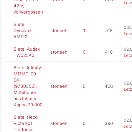
Letz
42 V,
vollvergossen
Biete:
03.
Dynavox
stoneeh
1
518
Letz
AMT-2
Biete: Audax
02.
stoneeh
0
410
TW025A0
Letz
Biete: Infinity
M11MG-09-
04
02.
(9730350),
stoneeh
0
406
Letz
Mitteltöner
aus Infinity
Kappa 70-100
Biete: Heco
02.0
Victa 201
stoneeh
0
390
Letz
Tieftöner