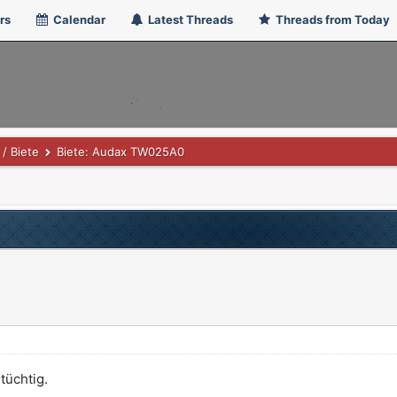
rs
Calendar
Latest Threads
Threads from Today
/ Biete
Biete: Audax TW025A0
tüchtig.