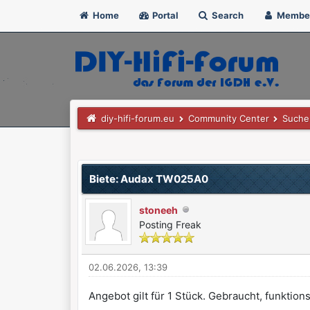
Home
Portal
Search
Membe
diy-hifi-forum.eu
Community Center
Suche 
0 Bewertung(en) - 0 im Durchschnitt
1
2
3
4
5
Biete: Audax TW025A0
stoneeh
Posting Freak
02.06.2026, 13:39
Angebot gilt für 1 Stück. Gebraucht, funktions