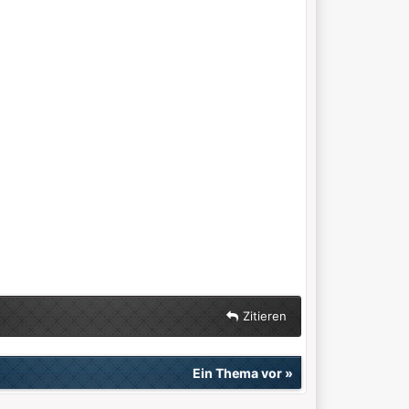
Zitieren
Ein Thema vor
»