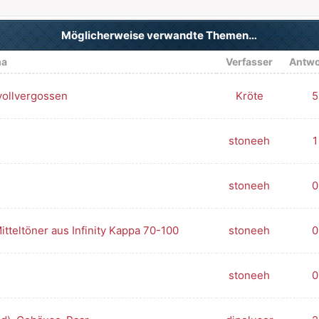
Möglicherweise verwandte Themen…
ma
Verfasser
Antwo
 vollvergossen
Kröte
5
stoneeh
1
stoneeh
0
tteltöner aus Infinity Kappa 70-100
stoneeh
0
stoneeh
0