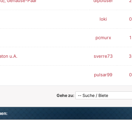
id), Gehäuse-Paar
dipoluser
2
loki
0
pcmurx
1
ton u.A.
sverre73
3
pulsar99
0
Gehe zu:
uen: