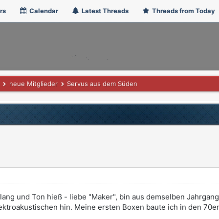
rs
Calendar
Latest Threads
Threads from Today
neue Mitglieder
Servus aus dem Süden
 Klang und Ton hieß - liebe "Maker", bin aus demselben Jahrga
ektroakustischen hin. Meine ersten Boxen baute ich in den 70e