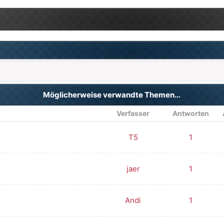
Möglicherweise verwandte Themen…
Verfasser
Antworten
T5
1
jaer
1
Andi
1