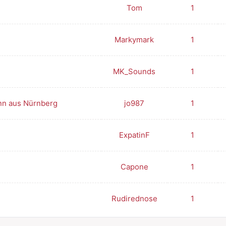
Tom
1
Markymark
1
MK_Sounds
1
nn aus Nürnberg
jo987
1
ExpatinF
1
Capone
1
Rudirednose
1