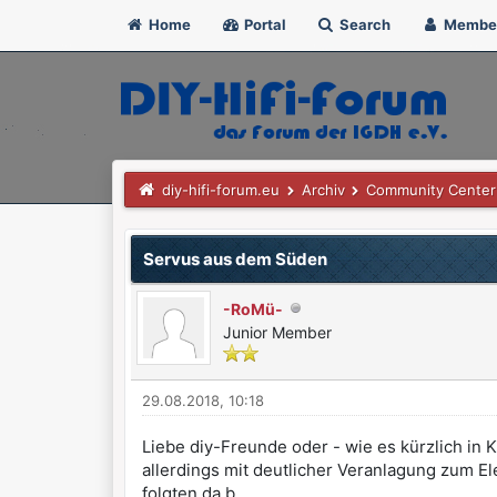
Home
Portal
Search
Membe
diy-hifi-forum.eu
Archiv
Community Center
Servus aus dem Süden
-RoMü-
Junior Member
29.08.2018, 10:18
Liebe diy-Freunde oder - wie es kürzlich in
allerdings mit deutlicher Veranlagung zum El
folgten da b