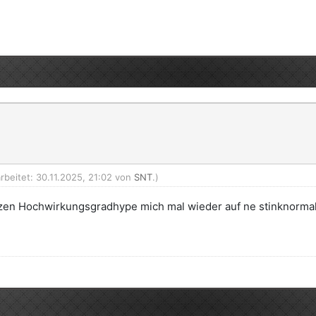
rbeitet: 30.11.2025, 21:02 von
SNT
.)
nzen Hochwirkungsgradhype mich mal wieder auf ne stinknormal