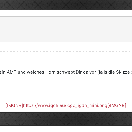
in AMT und welches Horn schwebt Dir da vor (falls die Skizze 
[IMGNR]https://www.igdh.eu/logo_igdh_mini.png[/IMGNR]