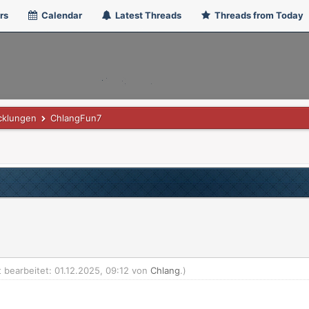
rs
Calendar
Latest Threads
Threads from Today
cklungen
ChlangFun7
t bearbeitet: 01.12.2025, 09:12 von
Chlang
.)