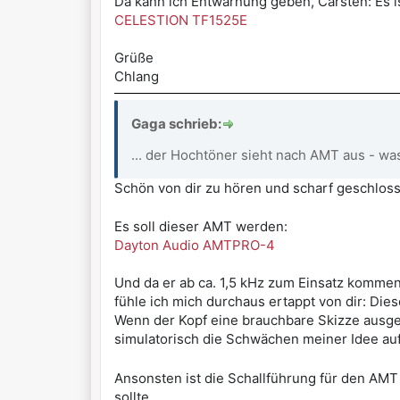
Da kann ich Entwarnung geben, Carsten: Es is
CELESTION TF1525E
Grüße
Chlang
Gaga schrieb:
... der Hochtöner sieht nach AMT aus - was
Schön von dir zu hören und scharf geschlos
Es soll dieser AMT werden:
Dayton Audio AMTPRO-4
Und da er ab ca. 1,5 kHz zum Einsatz kommen 
fühle ich mich durchaus ertappt von dir: Dies
Wenn der Kopf eine brauchbare Skizze ausgest
simulatorisch die Schwächen meiner Idee a
Ansonsten ist die Schallführung für den AMT
sollte...