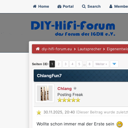
Home
Portal
Search
Membe
diy-hifi-forum.eu
Lautsprecher
Eigenentwi
3 Bewertung(en) - 4.33 im Durchschnitt
1
2
3
4
5
Seiten (8):
1
2
3
4
5
…
8
Weiter »
ChlangFun7
Chlang
Posting Freak
30.11.2025, 20:40
(Dieser Beitrag wurde zuletz
Wollte schon immer mal der Erste sein