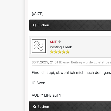
[SIZE=2]Alle selbst ernannten Götter werden dir zürnen, wenn du dich nicht von ihnen erlösen lässt.
[/SIZE]
:dont_know:
Suchen
SNT
Posting Freak
30.11.2025, 21:01
(Dieser Beitrag wurde zuletzt bea
Find ich supi, obwohl ich mich nach dem ga
lG Sven
AUDIY LIFE auf YT
Suchen