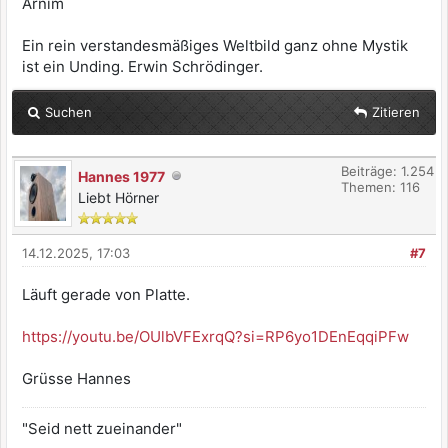
Arnim
Ein rein verstandesmäßiges Weltbild ganz ohne Mystik
ist ein Unding. Erwin Schrödinger.
Suchen
Zitieren
Beiträge: 1.254
Hannes 1977
Themen: 116
Liebt Hörner
14.12.2025, 17:03
#7
Läuft gerade von Platte.
https://youtu.be/OUlbVFExrqQ?si=RP6yo1DEnEqqiPFw
Grüsse Hannes
"Seid nett zueinander"