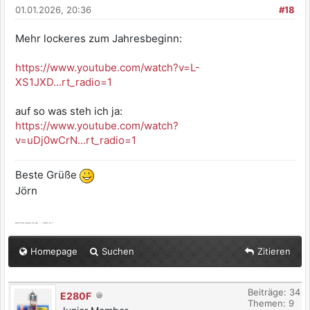
01.01.2026, 20:36
#18
Mehr lockeres zum Jahresbeginn:
https://www.youtube.com/watch?v=L-
XS1JXD...rt_radio=1
auf so was steh ich ja:
https://www.youtube.com/watch?
v=uDj0wCrN...rt_radio=1
Beste Grüße
Jörn
what the bleep do we ... - listen to ?
Homepage
Suchen
Zitieren
Beiträge: 34
E280F
Themen: 9