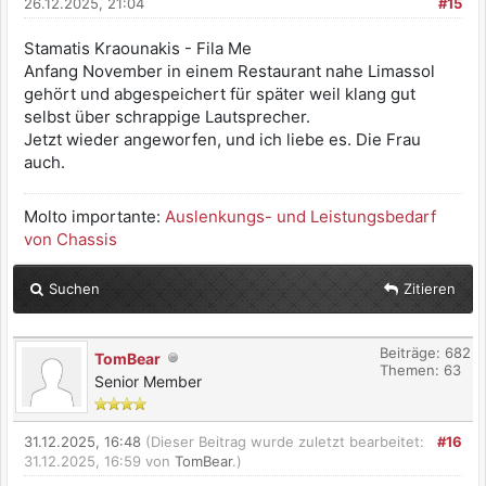
26.12.2025, 21:04
#15
Stamatis Kraounakis - Fila Me
Anfang November in einem Restaurant nahe Limassol
gehört und abgespeichert für später weil klang gut
selbst über schrappige Lautsprecher.
Jetzt wieder angeworfen, und ich liebe es. Die Frau
auch.
Molto importante:
Auslenkungs- und Leistungsbedarf
von Chassis
Suchen
Zitieren
Beiträge: 682
TomBear
Themen: 63
Senior Member
31.12.2025, 16:48
(Dieser Beitrag wurde zuletzt bearbeitet:
#16
31.12.2025, 16:59 von
TomBear
.)