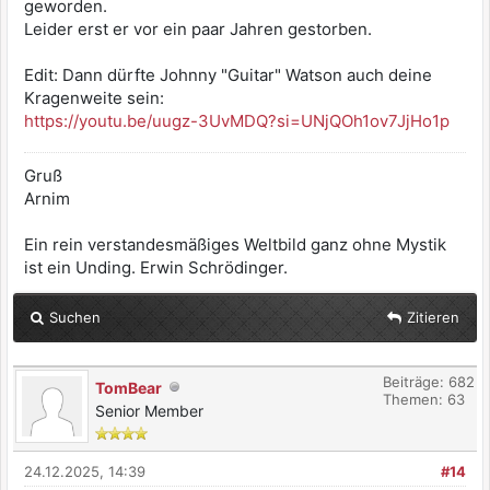
geworden.
Leider erst er vor ein paar Jahren gestorben.
Edit: Dann dürfte Johnny "Guitar" Watson auch deine
Kragenweite sein:
https://youtu.be/uugz-3UvMDQ?si=UNjQOh1ov7JjHo1p
Gruß
Arnim
Ein rein verstandesmäßiges Weltbild ganz ohne Mystik
ist ein Unding. Erwin Schrödinger.
Suchen
Zitieren
Beiträge: 682
TomBear
Themen: 63
Senior Member
24.12.2025, 14:39
#14