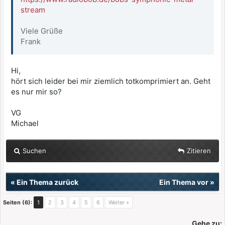
stream
Viele Grüße
Frank
Hi,
hört sich leider bei mir ziemlich totkomprimiert an. Geht
es nur mir so?
VG
Michael
Suchen
Zitieren
«
Ein Thema zurück
Ein Thema vor
»
Seiten (6):
1
2
3
4
5
6
Weiter »
Gehe zu: