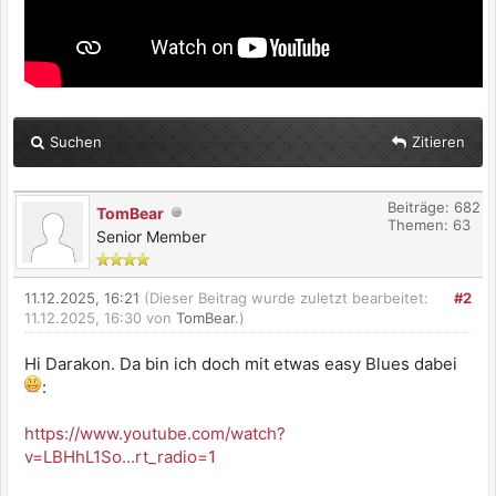
Suchen
Zitieren
Beiträge: 682
TomBear
Themen: 63
Senior Member
11.12.2025, 16:21
(Dieser Beitrag wurde zuletzt bearbeitet:
#2
11.12.2025, 16:30 von
TomBear
.)
Hi Darakon. Da bin ich doch mit etwas easy Blues dabei
:
https://www.youtube.com/watch?
v=LBHhL1So...rt_radio=1