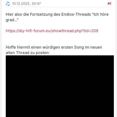
10.12.2025, 20:47
#1
Hier also die Fortsetzung des Endlos-Threads "Ich höre
grad..."
https://diy-hifi-forum.eu/showthread.php?tid=209
Hoffe hiermit einen würdigen ersten Song im neuen
alten Thread zu posten: