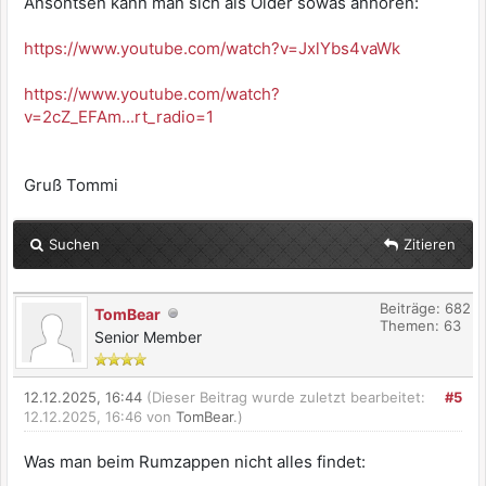
Ansontsen kann man sich als Older sowas anhören:
https://www.youtube.com/watch?v=JxlYbs4vaWk
https://www.youtube.com/watch?
v=2cZ_EFAm...rt_radio=1
Gruß Tommi
Suchen
Zitieren
Beiträge: 682
TomBear
Themen: 63
Senior Member
12.12.2025, 16:44
(Dieser Beitrag wurde zuletzt bearbeitet:
#5
12.12.2025, 16:46 von
TomBear
.)
Was man beim Rumzappen nicht alles findet: