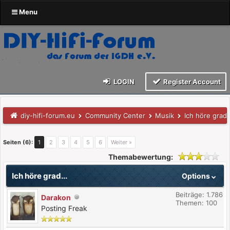
Menu
LOGIN
Register Account
diy-hifi-forum.eu
Community Center
Musik
Ich höre grad.
Seiten (6):
1
2
3
4
5
6
Weiter »
Themabewertung:
Ich höre grad...
Options
Beiträge: 1.786
Darakon
Themen: 100
Posting Freak