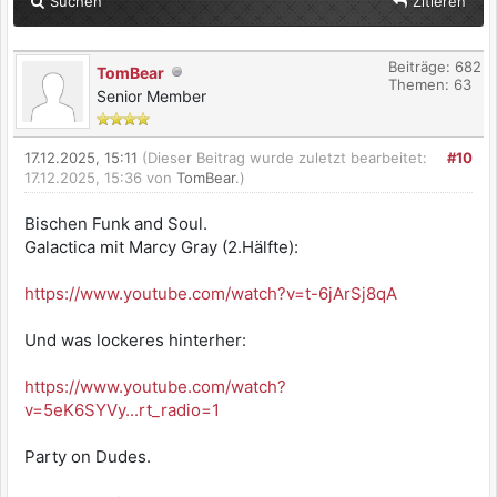
Suchen
Zitieren
Beiträge: 682
TomBear
Themen: 63
Senior Member
17.12.2025, 15:11
(Dieser Beitrag wurde zuletzt bearbeitet:
#10
17.12.2025, 15:36 von
TomBear
.)
Bischen Funk and Soul.
Galactica mit Marcy Gray (2.Hälfte):
https://www.youtube.com/watch?v=t-6jArSj8qA
Und was lockeres hinterher:
https://www.youtube.com/watch?
v=5eK6SYVy...rt_radio=1
Party on Dudes.