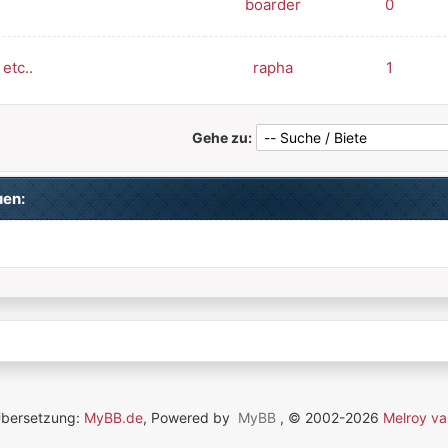
boarder
0
etc..
rapha
1
Gehe zu:
uen:
Übersetzung:
MyBB.de
, Powered by
MyBB
, © 2002-2026
Melroy va