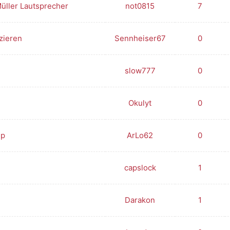
üller Lautsprecher
not0815
7
zieren
Sennheiser67
0
slow777
0
Okulyt
0
mp
ArLo62
0
capslock
1
Darakon
1