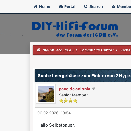
Home
Portal
Search
Membe
diy-hifi-forum.eu
Community Center
Suche 
0 Bewertung(en) - 0 im Durchschnitt
1
2
3
4
5
Suche Leergehäuse zum Einbau von 2 Hype
paco de colonia
Senior Member
06.02.2026, 19:54
Hallo Selbstbauer,