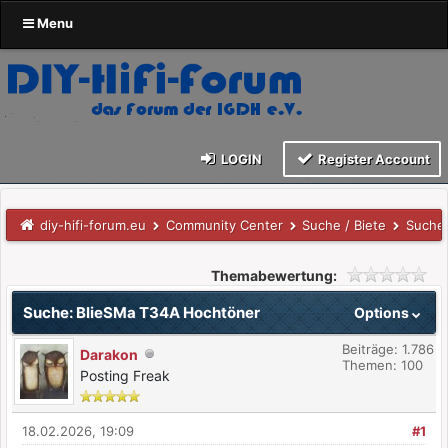
Menu
LOGIN
Register Account
diy-hifi-forum.eu
Community Center
Suche / Biete
Suche
Themabewertung:
Suche: BlieSMa T34A Hochtöner
Options
Beiträge: 1.786
Darakon
Themen: 100
Posting Freak
18.02.2026, 19:09
#1