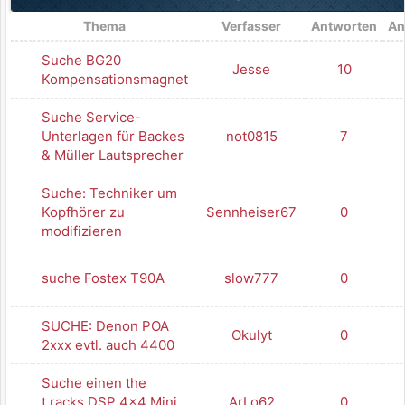
Thema
Verfasser
Antworten
An
Suche BG20
Jesse
10
Kompensationsmagnet
Suche Service-
Unterlagen für Backes
not0815
7
& Müller Lautsprecher
Suche: Techniker um
Kopfhörer zu
Sennheiser67
0
modifizieren
suche Fostex T90A
slow777
0
SUCHE: Denon POA
Okulyt
0
2xxx evtl. auch 4400
Suche einen the
t.racks DSP 4x4 Mini
ArLo62
0