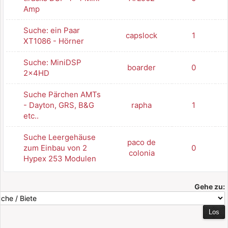
Amp
Suche: ein Paar
capslock
1
XT1086 - Hörner
Suche: MiniDSP
boarder
0
2x4HD
Suche Pärchen AMTs
- Dayton, GRS, B&G
rapha
1
etc..
Suche Leergehäuse
paco de
zum Einbau von 2
0
colonia
Hypex 253 Modulen
Gehe zu: