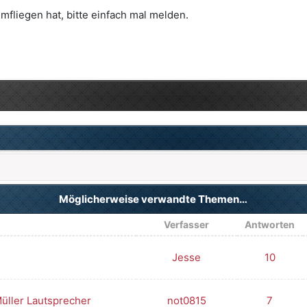
liegen hat, bitte einfach mal melden.
Möglicherweise verwandte Themen…
Verfasser
Antworten
Jesse
10
üller Lautsprecher
not0815
7