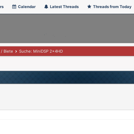
rs
Calendar
Latest Threads
Threads from Today
/ Biete
Suche: MiniDSP 2x4HD