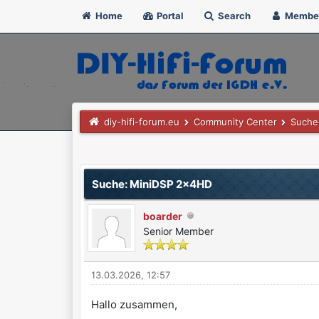
Home
Portal
Search
Membe
diy-hifi-forum.eu
Community Center
Suche 
1 Bewertung(en) - 5 im Durchschnitt
1
2
3
4
5
Suche: MiniDSP 2x4HD
boarder
Senior Member
13.03.2026, 12:57
Hallo zusammen,