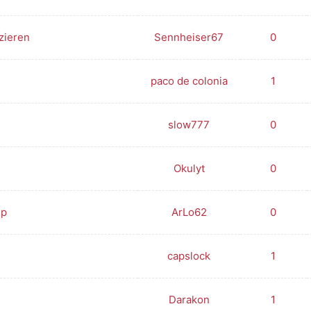
zieren
Sennheiser67
0
paco de colonia
1
slow777
0
Okulyt
0
mp
ArLo62
0
capslock
1
Darakon
1