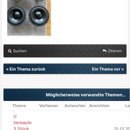
Suchen
Zitieren
«
Ein Thema zurück
Ein Thema vor
»
Möglicherweise verwandte Themen…
Thema
Verfasser
Antworten
Ansichten
Le
V:
Verkaufe
3 Stück
15.01.2