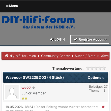
Menu
LOGIN
Register Account
diy-hifi-forum.eu
Community Center
Suche / Biete
Wavec
Themabewertung:
Wavecor SW223BD03 (4 Stück)
Options
Beiträge: 27
wk27
Themen: 8
Junior Member
18.05.2026, 18:24
(Dieser Beitrag wurde zuletzt bearbeitet:
#1