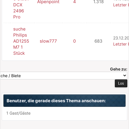
Alpenpoint
4
1.318
DCX
Letzter 
2496
Pro
suche
Philips
23.12.20
AD1255
slow777
0
683
Letzter 
M7 1
Stück
Gehe zu:
Benutzer, die gerade dieses Thema anschauen:
1 Gast/Gäste