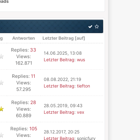
eads
ng
Antworten
Letzter Beitrag
[
auf
]
Replies:
33
14.06.2025, 13:08
Views:
Letzter Beitrag
:
wus
162.871
Replies:
11
08.08.2022, 21:19
Views:
Letzter Beitrag
:
tiefton
57.295
Replies:
28
28.05.2019, 09:43
Views:
Letzter Beitrag
:
vex
60.889
Replies:
105
28.12.2017, 20:25
Views:
Letzter Beitrag
: sonicfury