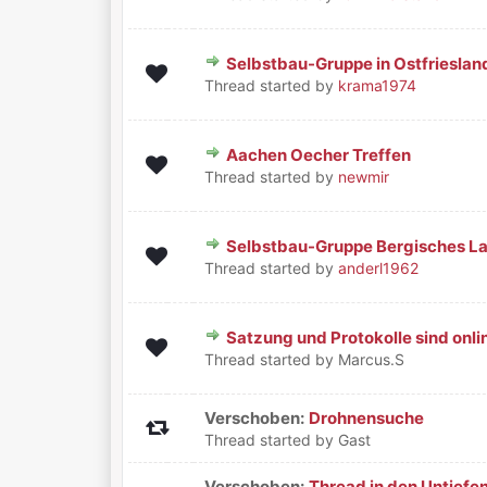
Selbstbau-Gruppe in Ostfrieslan
0 Bewertung(en) - 0 von 5 durchschnit
1
2
3
4
5
Thread started by
krama1974
Aachen Oecher Treffen
0 Bewertung(en) - 0 von 5 durchschnit
1
2
3
4
5
Thread started by
newmir
Selbstbau-Gruppe Bergisches L
0 Bewertung(en) - 0 von 5 durchschnit
1
2
3
4
5
Thread started by
anderl1962
Satzung und Protokolle sind onli
0 Bewertung(en) - 0 von 5 durchschnit
1
2
3
4
5
Thread started by Marcus.S
Verschoben:
Drohnensuche
Thread started by Gast
Verschoben:
Thread in den Untiefe