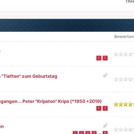
Thr
Bewertu
)
tlich
1
2
"Tiefton" zum Geburtstag
tlich
gangen ... Peter "Kripston" Krips (*1950 +2019)
chnittlich
1
2
en
tlich
...
1
2
3
4
6