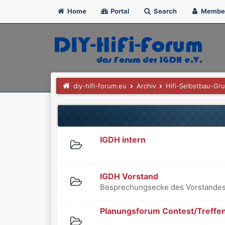
Home
Portal
Search
Membe
diy-hifi-forum.eu
Archiv
Hifi-Selbstbau-Gr
IGDH intern
IGDH Vorstand
Besprechungsecke des Vorstandes
Planungsforum Contest/Treffe