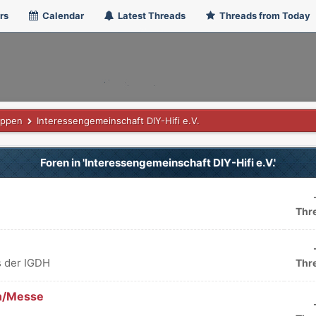
rs
Calendar
Latest Threads
Threads from Today
uppen
Interessengemeinschaft DIY-Hifi e.V.
Foren in 'Interessengemeinschaft DIY-Hifi e.V.'
Thr
 der IGDH
Thr
n/Messe