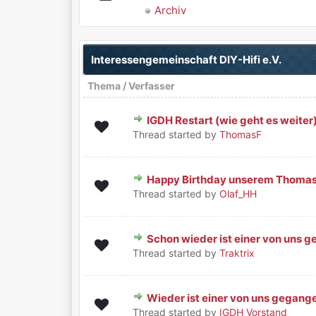
Archiv
Interessengemeinschaft DIY-Hifi e.V.
Thema
/
Verfasser
IGDH Restart (wie geht es weiter
0 Bewertung(en) - 0 von 5 durchschnit
1
2
3
4
5
Thread started by
ThomasF
Happy Birthday unserem Thomas 
0 Bewertung(en) - 0 von 5 durchschnit
1
2
3
4
5
Thread started by
Olaf_HH
Schon wieder ist einer von uns ge
1 Bewertung(en) - 5 von 5 durchs
1
2
3
4
5
Thread started by
Traktrix
Wieder ist einer von uns gegang
0 Bewertung(en) - 0 von 5 durchschnit
1
2
3
4
5
Thread started by
IGDH Vorstand