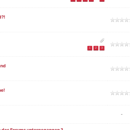
d?!
tlich
tlich
1
2
3
and
tlich
ne!
tlich
-
n des Forums untergegangen ?