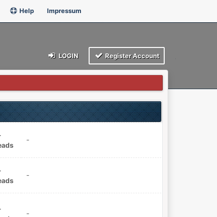
Help
Impressum
LOGIN
Register Account
-
-
eads
-
-
eads
-
-