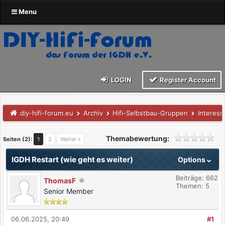
Menu
LOGIN
Register Account
diy-hifi-forum.eu
Archiv
Hifi-Selbstbau-Gruppen
Interess
Themabewertung:
Seiten (2):
1
2
Weiter »
IGDH Restart (wie geht es weiter)
Options
Beiträge: 662
ThomasF
Themen: 5
Senior Member
06.06.2025, 20:49
#1