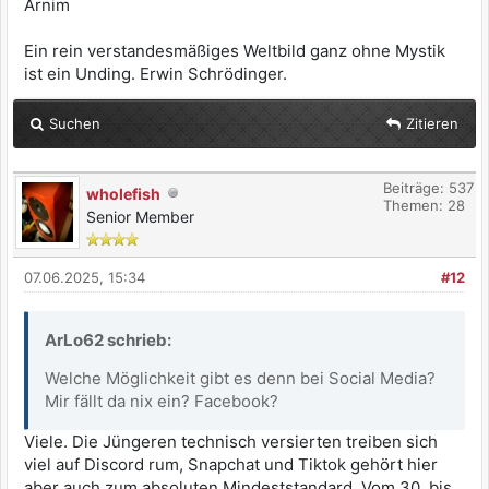
Arnim
Ein rein verstandesmäßiges Weltbild ganz ohne Mystik
ist ein Unding. Erwin Schrödinger.
Suchen
Zitieren
Beiträge: 537
wholefish
Themen: 28
Senior Member
07.06.2025, 15:34
#12
ArLo62 schrieb:
Welche Möglichkeit gibt es denn bei Social Media?
Mir fällt da nix ein? Facebook?
Viele. Die Jüngeren technisch versierten treiben sich
viel auf Discord rum, Snapchat und Tiktok gehört hier
aber auch zum absoluten Mindeststandard. Vom 30. bis