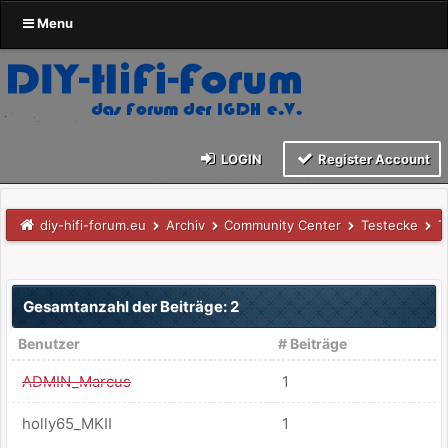
Menu
LOGIN
Register Account
diy-hifi-forum.eu
Archiv
Community Center
Testecke
T
Gesamtanzahl der Beiträge: 2
Benutzer
# Beiträge
ADMIN_Marcus
1
holly65_MKII
1