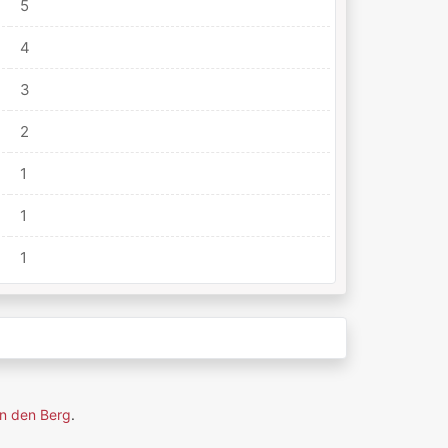
5
4
3
2
1
1
1
n den Berg
.