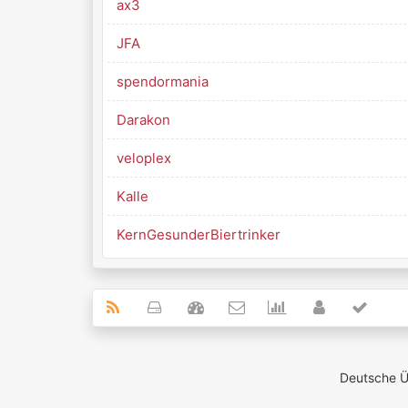
ax3
JFA
spendormania
Darakon
veloplex
Kalle
KernGesunderBiertrinker
Deutsche 