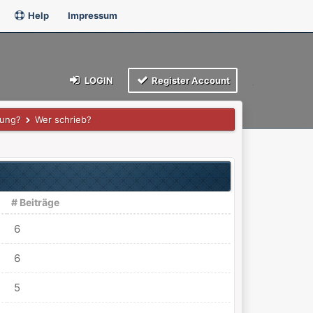
Help
Impressum
LOGIN
Register Account
rung?
Wer schrieb?
# Beiträge
6
6
5