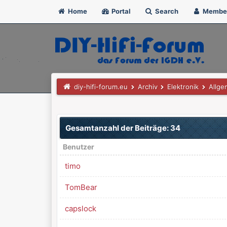
Home
Portal
Search
Membe
diy-hifi-forum.eu
Archiv
Elektronik
Allg
Gesamtanzahl der Beiträge: 34
Benutzer
timo
TomBear
capslock