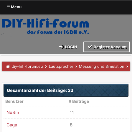
Menu
LOGIN
Register Account
diy-hifi-forum.eu
Lautsprecher
Messung und Simulation
Gesamtanzahl der Beiträge: 23
Benutzer
# Beiträge
NuSin
11
Gaga
8