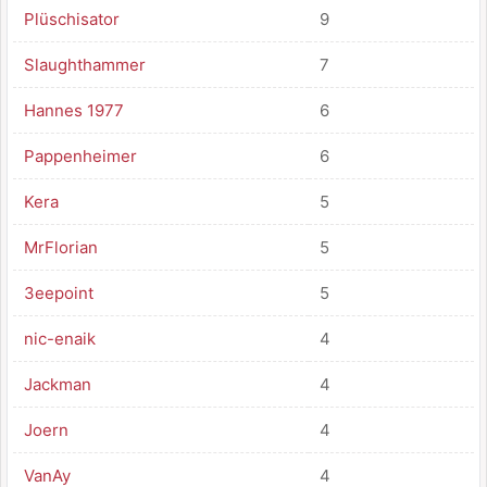
Plüschisator
9
Slaughthammer
7
Hannes 1977
6
Pappenheimer
6
Kera
5
MrFlorian
5
3eepoint
5
nic-enaik
4
Jackman
4
Joern
4
VanAy
4