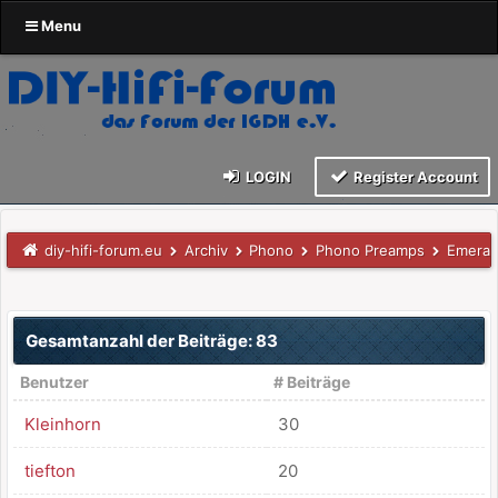
Menu
LOGIN
Register Account
diy-hifi-forum.eu
Archiv
Phono
Phono Preamps
Emeral
Gesamtanzahl der Beiträge: 83
Benutzer
# Beiträge
Kleinhorn
30
tiefton
20