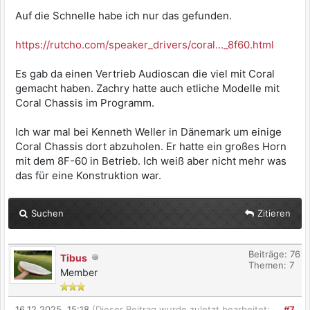
Auf die Schnelle habe ich nur das gefunden.
https://rutcho.com/speaker_drivers/coral..._8f60.html
Es gab da einen Vertrieb Audioscan die viel mit Coral
gemacht haben. Zachry hatte auch etliche Modelle mit
Coral Chassis im Programm.
Ich war mal bei Kenneth Weller in Dänemark um einige
Coral Chassis dort abzuholen. Er hatte ein großes Horn
mit dem 8F-60 in Betrieb. Ich weiß aber nicht mehr was
das für eine Konstruktion war.
Suchen
Zitieren
Beiträge: 76
Tibus
Themen: 7
Member
16.12.2025, 15:18
(Dieser Beitrag wurde zuletzt bearbeitet:
#7