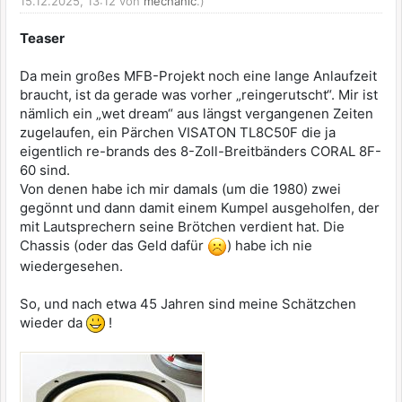
15.12.2025, 13:12 von
mechanic
.)
Teaser
Da mein großes MFB-Projekt noch eine lange Anlaufzeit
braucht, ist da gerade was vorher „reingerutscht“. Mir ist
nämlich ein „wet dream“ aus längst vergangenen Zeiten
zugelaufen, ein Pärchen VISATON TL8C50F die ja
eigentlich re-brands des 8-Zoll-Breitbänders CORAL 8F-
60 sind.
Von denen habe ich mir damals (um die 1980) zwei
gegönnt und dann damit einem Kumpel ausgeholfen, der
mit Lautsprechern seine Brötchen verdient hat. Die
Chassis (oder das Geld dafür
) habe ich nie
wiedergesehen.
So, und nach etwa 45 Jahren sind meine Schätzchen
wieder da
!