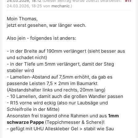
24.03.2026, 18:12
(Dieser Beitrag wurde zuletzt bearbeitet:
#11
24.03.2026, 18:25 von
mechanic
.)
Moin Thomas,
jetzt erst gesehen, war länger wech.
Also jein - folgendes ist anders:
- in der Breite auf 190mm verlängert (sieht besser aus
und schadet nicht)
- in der Tiefe um 5mm verlängert, damit der Steg
stabiler wird
- Lamellen-Abstand auf 7,5mm erhöht, da gab es
passende Leisten 7,5 x 2mm im Baumarkt
(Abstandshalter links und rechts, 20mm lang)
- 10 Lamellen, damit auch die großen Wandler passen
- R15 vorne wird eckig (also nur Laubsäge und
Schleifrolle in der Mitte)
Ansonsten frei tragend ohne Rahmen und aus
1mm
schwarze Pappe
(Teppichmesser & Schere)!
- gefügt mit UHU Alleskleber Gel > stabil wie Sau