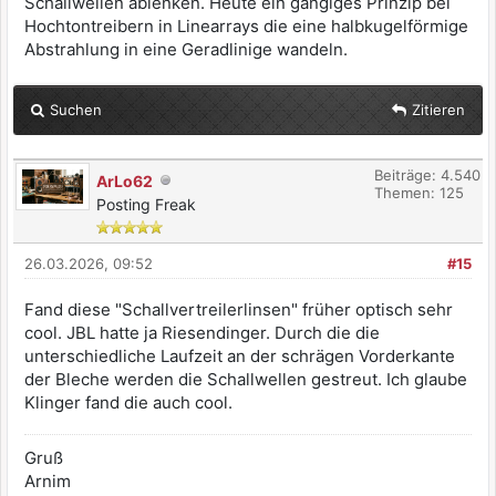
Schallwellen ablenken. Heute ein gängiges Prinzip bei
Hochtontreibern in Linearrays die eine halbkugelförmige
Abstrahlung in eine Geradlinige wandeln.
Suchen
Zitieren
Beiträge: 4.540
ArLo62
Themen: 125
Posting Freak
26.03.2026, 09:52
#15
Fand diese "Schallvertreilerlinsen" früher optisch sehr
cool. JBL hatte ja Riesendinger. Durch die die
unterschiedliche Laufzeit an der schrägen Vorderkante
der Bleche werden die Schallwellen gestreut. Ich glaube
Klinger fand die auch cool.
Gruß
Arnim