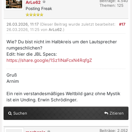
Beiträge: 4.540
ArLo62
Themen: 125
Posting Freak
26.03.2026, 11:17
(Dieser Beitrag wurde zuletzt bearbeitet:
#17
26.03.2026, 11:25 von
ArLo62
.)
Wie? Du bist nicht im Halbkreis um den Lautsprecher
rumgeschlichen?
Edit: hier die JBL Specs:
https://share.google/1Sz1lNaFcxN4RqfgZ
Gruß
Arnim
Ein rein verstandesmäßiges Weltbild ganz ohne Mystik
ist ein Unding. Erwin Schrödinger.
Suchen
Zitieren
Beiträge: 2.052