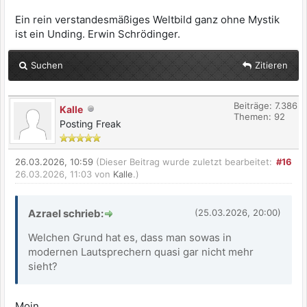
Ein rein verstandesmäßiges Weltbild ganz ohne Mystik
ist ein Unding. Erwin Schrödinger.
Suchen
Zitieren
Beiträge: 7.386
Kalle
Themen: 92
Posting Freak
26.03.2026, 10:59
(Dieser Beitrag wurde zuletzt bearbeitet:
#16
26.03.2026, 11:03 von
Kalle
.)
Azrael schrieb:
(25.03.2026, 20:00)
Welchen Grund hat es, dass man sowas in
modernen Lautsprechern quasi gar nicht mehr
sieht?
Moin,