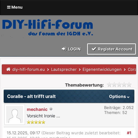
Menu
LOGIN
Register Account
diy-hifi-forum.eu
Lautsprecher
Eigenentwicklungen
Corall
Themabewertung:
Coralle - alt trifft uralt
Options
Beiträge: 2.052
mechanic
Themen: 52
Vorsicht Ironie ...
15.12.2025, 09:17
(Dieser Beitrag wurde zuletzt bearbeitet:
#1