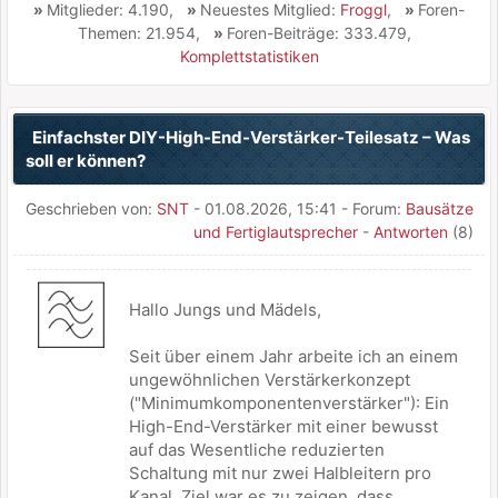
»
Mitglieder: 4.190,
»
Neuestes Mitglied:
Froggl
,
»
Foren-
Themen: 21.954,
»
Foren-Beiträge: 333.479,
Komplettstatistiken
Einfachster DIY-High-End-Verstärker-Teilesatz – Was
soll er können?
Geschrieben von:
SNT
- 01.08.2026, 15:41 - Forum:
Bausätze
und Fertiglautsprecher
-
Antworten
(8)
Hallo Jungs und Mädels,
Seit über einem Jahr arbeite ich an einem
ungewöhnlichen Verstärkerkonzept
("Minimumkomponentenverstärker"): Ein
High-End-Verstärker mit einer bewusst
auf das Wesentliche reduzierten
Schaltung mit nur zwei Halbleitern pro
Kanal. Ziel war es zu zeigen, dass